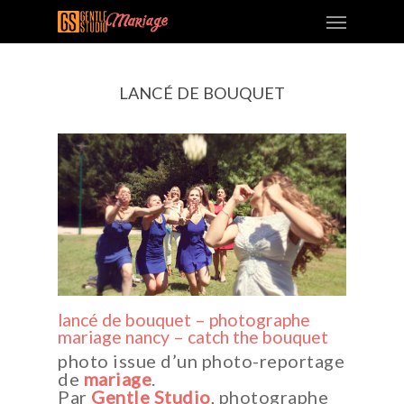
LANCÉ DE BOUQUET
lancé de bouquet – photographe
mariage nancy – catch the bouquet
photo issue d’un photo-reportage
de
mariage
.
Par
Gentle Studio
, photographe