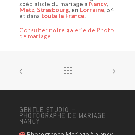
spécialiste du mariage à
Nancy
,
Metz
,
Strasbourg
, en
Lorraine
, 54
et dans
toute la France
.
Consulter notre galerie de Photo
de mariage
GENTLE STUDIO –
PHOTOGRAPHE DE MARIAGE
NANCY
Photographe Mariage à Nancy,