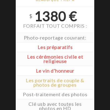
1380 €
$
FORFAIT TOUT COMPRIS :
Photo-reportage couvrant:
Les préparatifs
Les cérémonies civile et
religieuse
Le vin d’honneur
Les portraits de couple &
photos de groupes
Post-traitement des photos
Clé usb avec toutes les
photos en HD