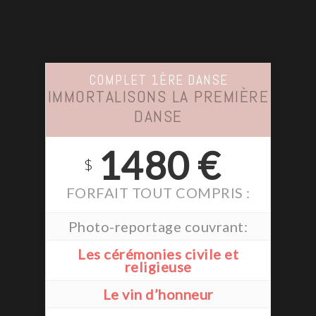
COMPLET 1ÈRE DANSE
IMMORTALISONS LA PREMIÈRE
DANSE
1480 €
$
FORFAIT TOUT COMPRIS :
Photo-reportage couvrant:
Les cérémonies civile et
religieuse
Le vin d’honneur