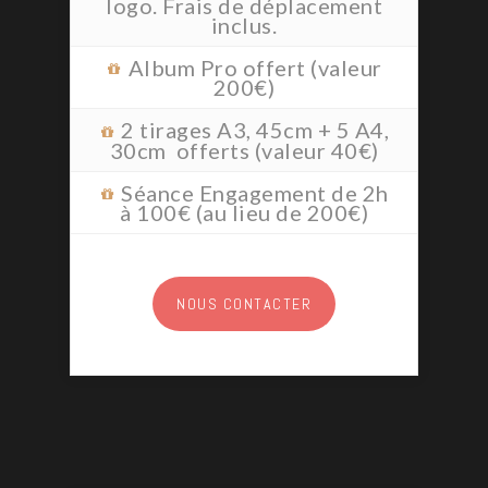
logo. Frais de déplacement
inclus.
Album Pro offert (valeur
200€)
2 tirages A3, 45cm + 5 A4,
30cm offerts (valeur 40€)
Séance Engagement de 2h
à 100€ (au lieu de 200€)
NOUS CONTACTER