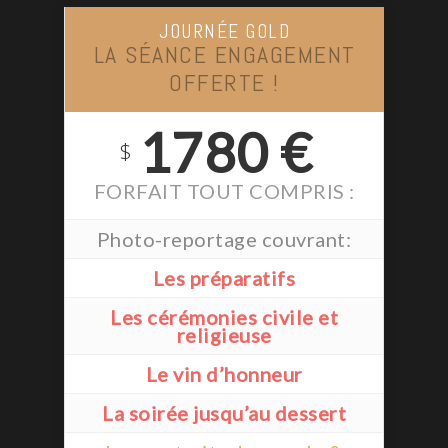
JOURNÉE GOLD
LA SÉANCE ENGAGEMENT
OFFERTE !
1780 €
$
FORFAIT TOUT COMPRIS :
Photo-reportage couvrant:
Les préparatifs
Les cérémonies civile et
religieuse
Le vin d’honneur
La soirée jusqu’au dessert