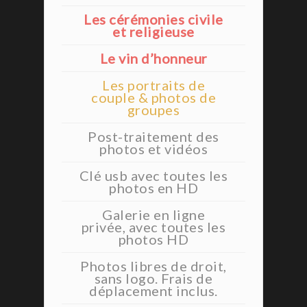
Les cérémonies civile
et religieuse
Le vin d’honneur
Les portraits de
couple & photos de
groupes
Post-traitement des
photos et vidéos
Clé usb avec toutes les
photos en HD
Galerie en ligne
privée, avec toutes les
photos HD
Photos libres de droit,
sans logo. Frais de
déplacement inclus.