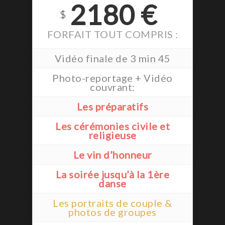
2180 €
$
FORFAIT TOUT COMPRIS :
Vidéo finale de 3 min 45
Photo-reportage + Vidéo
couvrant:
Les préparatifs
Les cérémonies civile et
religieuse
Le vin d’honneur
La soirée jusqu’à la 1ère
danse
Les portraits de couple &
photos de groupes