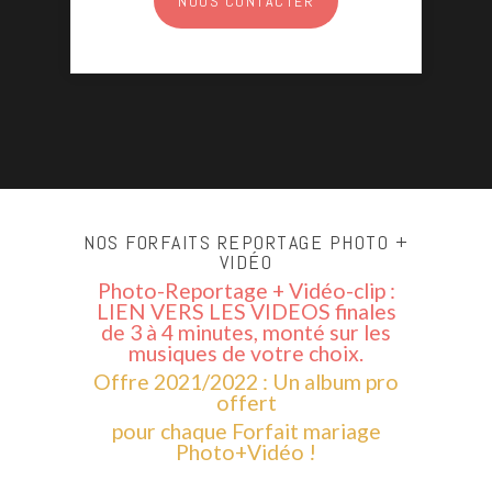
NOUS CONTACTER
NOS FORFAITS REPORTAGE PHOTO +
VIDÉO
Photo-Reportage + Vidéo-clip :
LIEN VERS LES VIDEOS
finales
de 3 à 4 minutes, monté sur les
musiques de votre choix.
Offre 2021/2022 : Un album pro
offert
pour chaque Forfait mariage
Photo+Vidéo !