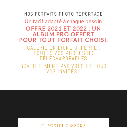
NOS FORFAITS PHOTO REPORTAGE
Un tarif adapté à chaque besoin.
OFFRE 2021 ET 2022 : UN
ALBUM PRO OFFERT
POUR TOUT FORFAIT CHOISI.
GALERIE EN LIGNE OFFERTE :
TOUTES VOS PHOTOS HD
TÉLÉCHARGEABLES
GRATUITEMENT PAR VOUS ET TOUS
VOS INVITÉS !
CLASSIQUE PRÉPA