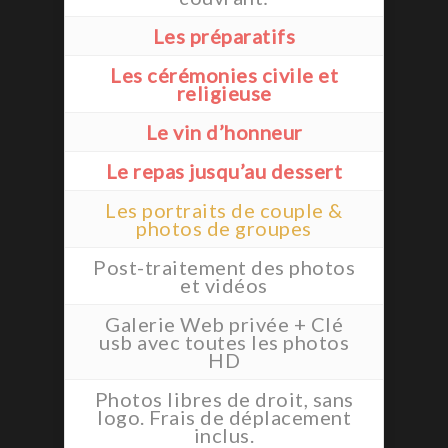
Les préparatifs
Les cérémonies civile et
religieuse
Le vin d’honneur
Le repas jusqu’au dessert
Les portraits de couple &
photos de groupes
Post-traitement des photos
et vidéos
Galerie Web privée + Clé
usb avec toutes les photos
HD
Photos libres de droit, sans
logo. Frais de déplacement
inclus.