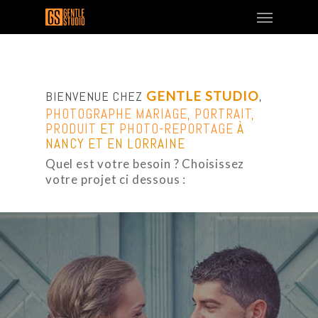
BIENVENUE CHEZ
GENTLE STUDIO
,
PHOTOGRAPHE MARIAGE
,
PORTRAIT
,
PRODUIT
ET
PHOTO-REPORTAGE
À
NANCY ET EN LORRAINE
Quel est votre besoin ? Choisissez
votre projet ci dessous :