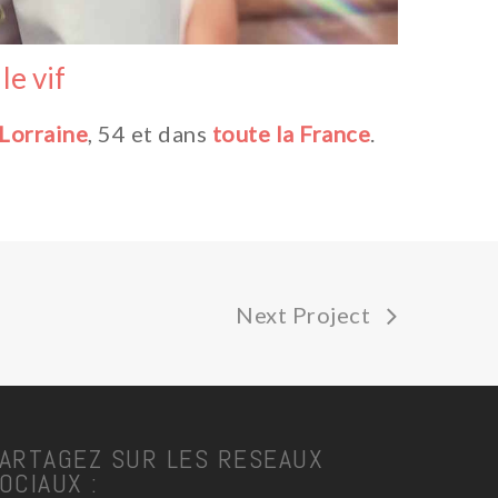
le vif
Lorraine
, 54 et dans
toute la France
.
Next Project
ARTAGEZ SUR LES RESEAUX
OCIAUX :