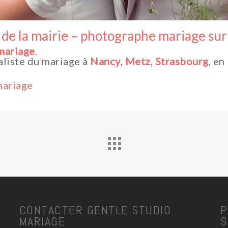
ie de la mairie – photographe mariage sur 
mariage
.
aliste du mariage à
Nancy
,
Metz
,
Strasbourg
, en
mariage
CONTACTER GENTLE STUDIO
P
MARIAGE
S