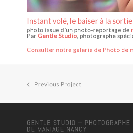
Instant volé, le baiser à la sort
photo issue d’un photo-reportage de
Par
Gentle Studio
, photographe spéci
Consulter notre galerie de Photo de 
Previous Project
GENTLE STUDIO – PHOTOGRAPHE
DE MARIAGE NANCY