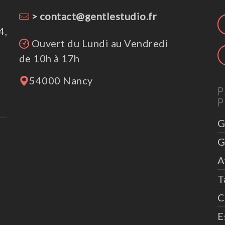
> contact@gentlestudio.fr
4,
Ouvert du Lundi au Vendredi
de 10h à 17h
54000 Nancy
P
P
G
G
A
T
C
E