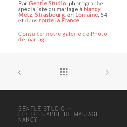
Par
Gentle Studio
, photographe
spécialiste du mariage à
Nancy
,
Metz
,
Strasbourg
, en
Lorraine
, 54
et dans
toute la France
.
Consulter notre galerie de Photo
de mariage
GENTLE STUDIO –
PHOTOGRAPHE DE MARIAGE
NANCY