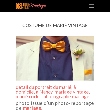
COSTUME DE MARIÉ VINTAGE
détail du portrait du marié, à
domicile, à Nancy, mariage vintage,
marié rock – photographe mariage
photo issue d’un photo-reportage
de
mariage
.