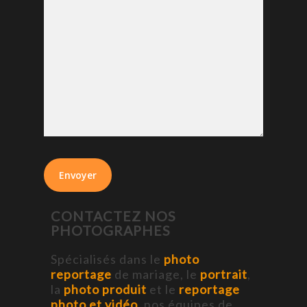
CONTACTEZ NOS
PHOTOGRAPHES
Spécialisés dans le
photo
reportage
de mariage, le
portrait
,
la
photo produit
et le
reportage
photo et vidéo
, nos équipes de