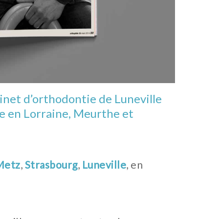
net d’orthodontie de Luneville
le en Lorraine, Meurthe et
Metz
,
Strasbourg
,
Luneville
, en