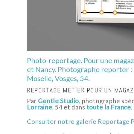
Photo-reportage. Pour une magazi
et Nancy. Photographe reporter : 
Moselle, Vosges, 54.
REPORTAGE MÉTIER POUR UN MAGAZ
Par
Gentle Studio
, photographe spéc
Lorraine
, 54 et dans
toute la France
.
Consulter notre galerie Reportage 